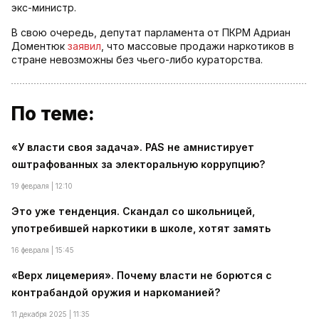
экс-министр.
В свою очередь, депутат парламента от ПКРМ Адриан
Доментюк
заявил
, что массовые продажи наркотиков в
стране невозможны без чьего-либо кураторства.
По теме:
«У власти своя задача». PAS не амнистирует
оштрафованных за электоральную коррупцию?
19 февраля | 12:10
Это уже тенденция. Скандал со школьницей,
употребившей наркотики в школе, хотят замять
16 февраля | 15:45
«Верх лицемерия». Почему власти не борются с
контрабандой оружия и наркоманией?
11 декабря 2025 | 11:35